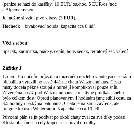
(peníze se hází do kasičky) 10 EUR/ os./noc, 5 EUR/os./noc
s Alpenvereinem.
Je možné si vzít i pivo z basy (3 EUR).
Hocheck
– bivakovací bouda, kapacita cca 6 lidí.
Věci s sebou:
Spacák, karimatka, mačky, cepín, hole, sedák, ferratový set, vaření
Zážitky
J
1. den - Po nočním příjezdu a mizerném noclehu v autě jsme se ráno
přebalili a vyrazili po cestě 441 na chatu Watzmannhaus. Cesta
místy docela pěkně stoupá a mírně jí komplikoval pouze sníh.
Závěrečná pasáž pod Watzmannhaus je relativně prudká a sněhu
bylo celkem dost. Oproti plánovaným 4 hodinám jsme stihli cestu za
3,5 hodiny i těžkýma batohama. Chata je na zimu zavřená, ale
funguje luxusní Winterraum. Kapacita je cca 10 lidí.
Původní plán se jít podívat po okolí chaty zval za své díky počasí.
Klesla oblačnost a celý kopec se schoval do mlhy.