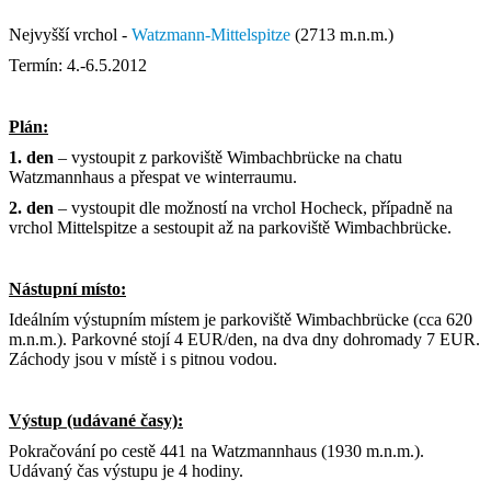
Nejvyšší vrchol -
Watzmann-Mittelspitze
(2713 m.n.m.)
Termín: 4.-6.5.2012
Plán:
1. den
– vystoupit z parkoviště Wimbachbrücke na chatu
Watzmannhaus a přespat ve winterraumu.
2. den
– vystoupit dle možností na vrchol Hocheck, případně na
vrchol Mittelspitze a sestoupit až na parkoviště Wimbachbrücke.
Nástupní místo:
Ideálním výstupním místem je parkoviště Wimbachbrücke (cca 620
m.n.m.). Parkovné stojí 4 EUR/den, na dva dny dohromady 7 EUR.
Záchody jsou v místě i s pitnou vodou.
Výstup (udávané časy):
Pokračování po cestě 441 na Watzmannhaus (1930 m.n.m.).
Udávaný čas výstupu je 4 hodiny.