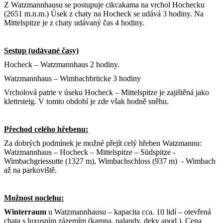
Z Watzmannhausu se postupuje cikcakama na vrchol Hochecku
(2651 m.n.m.) Úsek z chaty na Hocheck se udává 3 hodiny. Na
Mittelspitze je z chaty udávaný čas 4 hodiny.
Sestup (udávané časy)
Hocheck – Watzmannhaus 2 hodiny.
Watzmannhaus – Wimbachbrücke 3 hodiny
Vrcholová patrie v úseku Hocheck – Mittelspitze je zajištěná jako
klettrsteig. V tomto období je zde však hodně sněhu.
Přechod celého hřebenu:
Za dobrých podmínek je možné přejít celý hřeben Watzmannu:
Watzmannhaus – Hocheck – Mittelspitze – Südspitze -
Wimbachgriessutte (1327 m), Wimbachschloss (937 m) - Wimbach
až na parkoviště.
Možnost noclehu:
Winterraum
u Watzmannhausu – kapacita cca. 10 lidí – otevřená
chata s luxusním zázemím (kamna, palandy, deky apod.). Cena