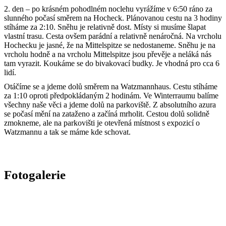
2. den – po krásném pohodlném noclehu vyrážíme v 6:50 ráno za
slunného počasí směrem na Hocheck. Plánovanou cestu na 3 hodiny
stíháme za 2:10. Sněhu je relativně dost. Místy si musíme šlapat
vlastní trasu. Cesta ovšem parádní a relativně nenáročná. Na vrcholu
Hochecku je jasné, že na Mittelspitze se nedostaneme. Sněhu je na
vrcholu hodně a na vrcholu Mittelspitze jsou převěje a neláká nás
tam vyrazit. Koukáme se do bivakovací budky. Je vhodná pro cca 6
lidí.
Otáčíme se a jdeme dolů směrem na Watzmannhaus. Cestu stíháme
za 1:10 oproti předpokládaným 2 hodinám. Ve Winterraumu balíme
všechny naše věci a jdeme dolů na parkoviště. Z absolutního azura
se počasí mění na zataženo a začíná mrholit. Cestou dolů solidně
zmokneme, ale na parkovišti je otevřená místnost s expozicí o
Watzmannu a tak se máme kde schovat.
Fotogalerie