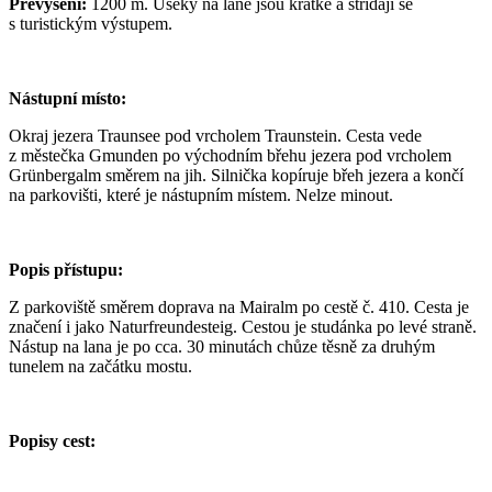
Převýšení:
1200 m. Úseky na laně jsou krátké a střídají se
s turistickým výstupem.
Nástupní místo:
Okraj jezera Traunsee pod vrcholem Traunstein. Cesta vede
z městečka Gmunden po východním břehu jezera pod vrcholem
Grünbergalm směrem na jih. Silnička kopíruje břeh jezera a končí
na parkovišti, které je nástupním místem. Nelze minout.
Popis přístupu:
Z parkoviště směrem doprava na Mairalm po cestě č. 410. Cesta je
značení i jako Naturfreundesteig. Cestou je studánka po levé straně.
Nástup na lana je po cca. 30 minutách chůze těsně za druhým
tunelem na začátku mostu.
Popisy cest: