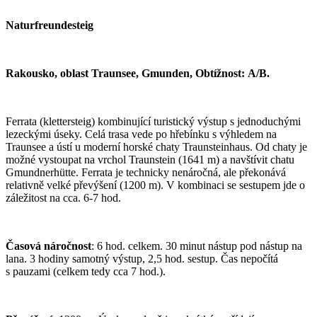
Naturfreundesteig
Rakousko, oblast Traunsee, Gmunden, Obtížnost:
A/B
.
Ferrata (klettersteig) kombinující turistický výstup s jednoduchými
lezeckými úseky. Celá trasa vede po hřebínku s výhledem na
Traunsee a ústí u moderní horské chaty Traunsteinhaus. Od chaty je
možné vystoupat na vrchol Traunstein (1641 m) a navštívit chatu
Gmundnerhütte. Ferrata je technicky nenáročná, ale překonává
relativně velké převýšení (1200 m). V kombinaci se sestupem jde o
záležitost na cca. 6-7 hod.
Časová náročnost
: 6 hod. celkem. 30 minut nástup pod nástup na
lana. 3 hodiny samotný výstup, 2,5 hod. sestup. Čas nepočítá
s pauzami (celkem tedy cca 7 hod.).