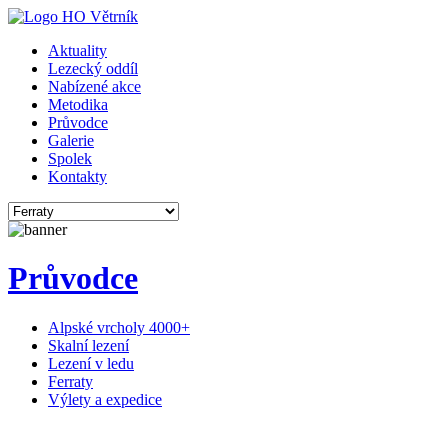
Aktuality
Lezecký oddíl
Nabízené akce
Metodika
Průvodce
Galerie
Spolek
Kontakty
Průvodce
Alpské vrcholy 4000+
Skalní lezení
Lezení v ledu
Ferraty
Výlety a expedice