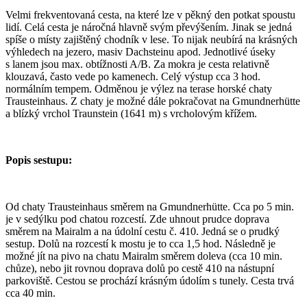
Velmi frekventovaná cesta, na které lze v pěkný den potkat spoustu
lidí. Celá cesta je náročná hlavně svým převýšením. Jinak se jedná
spíše o místy zajištěný chodník v lese. To nijak neubírá na krásných
výhledech na jezero, masiv Dachsteinu apod. Jednotlivé úseky
s lanem jsou max. obtížnosti A/B. Za mokra je cesta relativně
klouzavá, často vede po kamenech. Celý výstup cca 3 hod.
normálním tempem. Odměnou je výlez na terase horské chaty
Trausteinhaus. Z chaty je možné dále pokračovat na Gmundnerhütte
a blízký vrchol Traunstein (1641 m) s vrcholovým křížem.
Popis sestupu:
Od chaty Trausteinhaus směrem na Gmundnerhütte. Cca po 5 min.
je v sedýlku pod chatou rozcestí. Zde uhnout prudce doprava
směrem na Mairalm a na údolní cestu č. 410. Jedná se o prudký
sestup. Dolů na rozcestí k mostu je to cca 1,5 hod. Následně je
možné jít na pivo na chatu Mairalm směrem doleva (cca 10 min.
chůze), nebo jit rovnou doprava dolů po cestě 410 na nástupní
parkoviště. Cestou se prochází krásným údolím s tunely. Cesta trvá
cca 40 min.