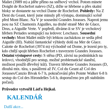
Maliet (3989 m) a jděte přímo na sněhový vrchol. Potom minete
Doight de Rochefort nalevo (SZ), držte se hřebene a přes skalní
bloky se dostanete na vrchol Dame de Rochefort.
Pohledy:
Na Z
Dent du Geant, který jsme minuly při výstupu, dominující scéně
před Mont Blanc. Na V je sousední Grandes Jorasses. Naproti jemu
jsou na SZ Chamonix Aiguilles, na druhé straně Mer de Glace,
Drus, a Aiguille Verte. V popředí, díváme-li se SV je vrcholový
hřeben Periades sestupující na ledovec Leschaux.
Sousední
vrcholy:
Mont Mallet může být lehkou zacházkou ze sedla před
Aiguille (III). Nabízí fantastické výhledy dolů na Mer de Glace.
Calotte de Rochefort (3974 m) východně od Dome, je lezení pro ty,
kdo chtějí spojit hřeben Rochefort s traverzem Grandes Jorasses.
Ostatní výstupové cesty:
S stěna (PD, závisí na podmínkách na
ledovci, vhodnější pro sestup, možné problematické slanění,
možnost použít dřevěný kůl). Traverz hřebene Grandes Jorasses (D,
dlouhá mix. túra, s pasážemi až IV, Col du Geant až Col des
Jorasses/Canzio Bivak 6-7 h, pokračování přes Pointe Walker 6-8 h
sestup do Col des Hirondelles 5-6 h, doporučeno jen při stabilním
počasí).
Průvodce vytvořil Láďa Hejkal.
KALENDÁŘ
Další akce...