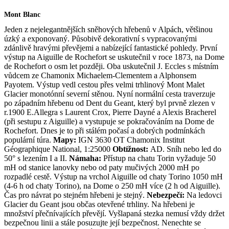
Mont Blanc
Jeden z nejelegantnějších sněhových hřebenů v Alpách, většinou
úzký a exponovaný. Působivě dekorativní s vypracovanými
zdánlivě hravými převějemi a nabízející fantastické pohledy. První
výstup na Aiguille de Rochefort se uskutečnil v roce 1873, na Dome
de Rochefort o osm let později. Oba uskutečnil J. Eccles s místním
vůdcem ze Chamonix Michaelem-Clementem a Alphonsem
Payotem. Výstup vedl cestou přes velmi trhlinový Mont Malet
Glacier monotónní severní stěnou. Nyní normální cesta traverzuje
po západním hřebenu od Dent du Geant, který byl prvně zlezen v
r.1900 E.Allegra s Laurent Crox, Pierre Dayné a Alexis Bracherel
(při sestupu z Aiguille) a vystupuje se pokračováním na Dome de
Rochefort. Dnes je to při stálém počasí a dobrých podmínkách
populární túra.
Mapy:
IGN 3630 OT Chamonix Institut
Géographique National, 1:25000
Obtížnost:
AD. Sníh nebo led do
50° s lezením I a II.
Námaha:
Přístup na chatu Torin vyžaduje 50
mH od stanice lanovky nebo od paty mučivých 2000 mH po
rozpadlé cestě. Výstup na vrchol Aiguille od chaty Torino 1050 mH
(4-6 h od chaty Torino), na Dome o 250 mH více (2 h od Aiguille).
Čas pro návrat po stejném hřebeni je stejný.
Nebezpečí:
Na ledovci
Glacier du Geant jsou občas otevřené trhliny. Na hřebeni je
množství přečnívajících převějí. Vyšlapaná stezka nemusí vždy držet
bezpečnou linii a stále posuzujte její bezpečnost. Nenechte se