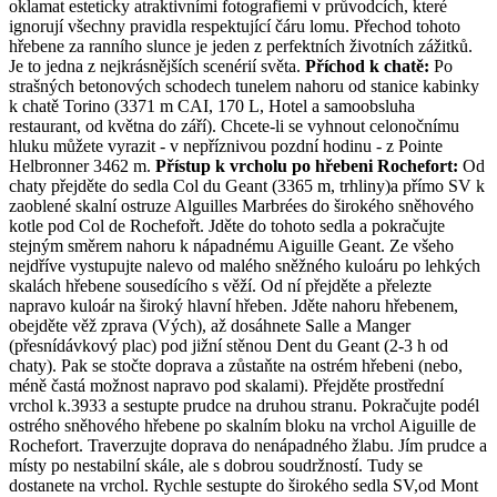
oklamat esteticky atraktivními fotografiemi v průvodcích, které
ignorují všechny pravidla respektující čáru lomu. Přechod tohoto
hřebene za ranního slunce je jeden z perfektních životních zážitků.
Je to jedna z nejkrásnějších scenérií světa.
Příchod k chatě:
Po
strašných betonových schodech tunelem nahoru od stanice kabinky
k chatě Torino (3371 m CAI, 170 L, Hotel a samoobsluha
restaurant, od května do září). Chcete-li se vyhnout celonočnímu
hluku můžete vyrazit - v nepříznivou pozdní hodinu - z Pointe
Helbronner 3462 m.
Přístup k vrcholu po hřebeni Rochefort:
Od
chaty přejděte do sedla Col du Geant (3365 m, trhliny)a přímo SV k
zaoblené skalní ostruze Alguilles Marbrées do širokého sněhového
kotle pod Col de Rochefořt. Jděte do tohoto sedla a pokračujte
stejným směrem nahoru k nápadnému Aiguille Geant. Ze všeho
nejdříve vystupujte nalevo od malého sněžného kuloáru po lehkých
skalách hřebene sousedícího s věží. Od ní přejděte a přelezte
napravo kuloár na široký hlavní hřeben. Jděte nahoru hřebenem,
obejděte věž zprava (Vých), až dosáhnete Salle a Manger
(přesnídávkový plac) pod jižní stěnou Dent du Geant (2-3 h od
chaty). Pak se stočte doprava a zůstaňte na ostrém hřebeni (nebo,
méně častá možnost napravo pod skalami). Přejděte prostřední
vrchol k.3933 a sestupte prudce na druhou stranu. Pokračujte podél
ostrého sněhového hřebene po skalním bloku na vrchol Aiguille de
Rochefort. Traverzujte doprava do nenápadného žlabu. Jím prudce a
místy po nestabilní skále, ale s dobrou soudržností. Tudy se
dostanete na vrchol. Rychle sestupte do širokého sedla SV,od Mont