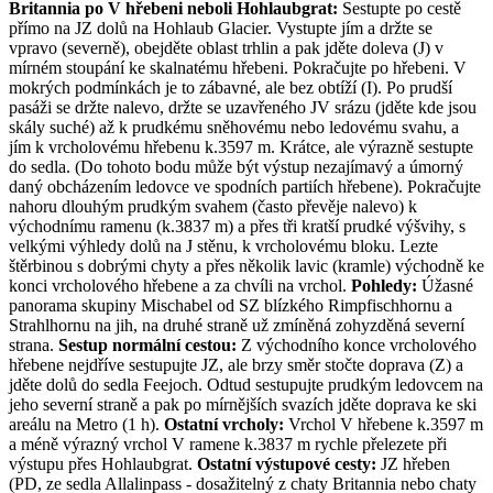
Britannia po V hřebeni neboli Hohlaubgrat:
Sestupte po cestě
přímo na JZ dolů na Hohlaub Glacier. Vystupte jím a držte se
vpravo (severně), obejděte oblast trhlin a pak jděte doleva (J) v
mírném stoupání ke skalnatému hřebeni. Pokračujte po hřebeni. V
mokrých podmínkách je to zábavné, ale bez obtíží (I). Po prudší
pasáži se držte nalevo, držte se uzavřeného JV srázu (jděte kde jsou
skály suché) až k prudkému sněhovému nebo ledovému svahu, a
jím k vrcholovému hřebenu k.3597 m. Krátce, ale výrazně sestupte
do sedla. (Do tohoto bodu může být výstup nezajímavý a úmorný
daný obcházením ledovce ve spodních partiích hřebene). Pokračujte
nahoru dlouhým prudkým svahem (často převěje nalevo) k
východnímu ramenu (k.3837 m) a přes tři kratší prudké výšvihy, s
velkými výhledy dolů na J stěnu, k vrcholovému bloku. Lezte
štěrbinou s dobrými chyty a přes několik lavic (kramle) východně ke
konci vrcholového hřebene a za chvíli na vrchol.
Pohledy:
Úžasné
panorama skupiny Mischabel od SZ blízkého Rimpfischhornu a
Strahlhornu na jih, na druhé straně už zmíněná zohyzděná severní
strana.
Sestup normální cestou:
Z východního konce vrcholového
hřebene nejdříve sestupujte JZ, ale brzy směr stočte doprava (Z) a
jděte dolů do sedla Feejoch. Odtud sestupujte prudkým ledovcem na
jeho severní straně a pak po mírnějších svazích jděte doprava ke ski
areálu na Metro (1 h).
Ostatní vrcholy:
Vrchol V hřebene k.3597 m
a méně výrazný vrchol V ramene k.3837 m rychle přelezete při
výstupu přes Hohlaubgrat.
Ostatní výstupové cesty:
JZ hřeben
(PD, ze sedla Allalinpass - dosažitelný z chaty Britannia nebo chaty