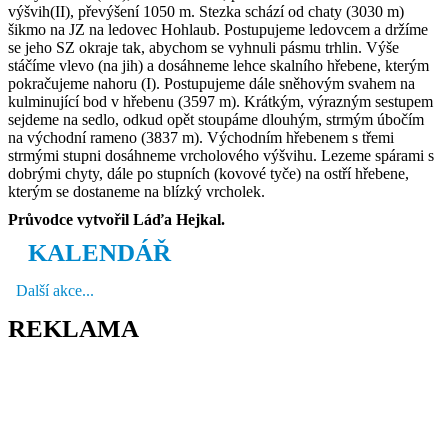
výšvih(II), převýšení 1050 m. Stezka schází od chaty (3030 m)
šikmo na JZ na ledovec Hohlaub. Postupujeme ledovcem a držíme
se jeho SZ okraje tak, abychom se vyhnuli pásmu trhlin. Výše
stáčíme vlevo (na jih) a dosáhneme lehce skalního hřebene, kterým
pokračujeme nahoru (I). Postupujeme dále sněhovým svahem na
kulminující bod v hřebenu (3597 m). Krátkým, výrazným sestupem
sejdeme na sedlo, odkud opět stoupáme dlouhým, strmým úbočím
na východní rameno (3837 m). Východním hřebenem s třemi
strmými stupni dosáhneme vrcholového výšvihu. Lezeme spárami s
dobrými chyty, dále po stupních (kovové tyče) na ostří hřebene,
kterým se dostaneme na blízký vrcholek.
Průvodce vytvořil Láďa Hejkal.
KALENDÁŘ
Další akce...
REKLAMA