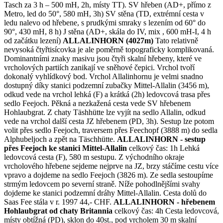
Tasch za 3 h – 500 mH, 2h, místy TT). SV hřeben (AD+, přímo z
Metro, led do 50°, 580 mH, 3h) SV stěna (TD, extrémní cesta v
ledu nalevo od hřebene, s prudkými smraky s lezením od 60° do
90°, 430 mH, 8 h) J stěna (AD+, skála do IV, mix , 600 mH-I, 4 h
od začátku lezení)
ALLALINHORN (4027m)
Tato relativně
nevysoká čtyřtisícovka je ale poměrně topograficky komplikovaná.
Dominantními znaky masivu jsou čtyři skalní hřebeny, které ve
vrcholových partiích zanikají ve sněhové čepici. Vrchol tvoří
dokonalý vyhlídkový bod. Vrchol Allalinhornu je velmi snadno
dostupný díky stanici podzemní zubačky Mittel-Allalin (3456 m),
odkud vede na vrchol lehká (F) a krátká (2h) ledovcová trasa přes
sedlo Feejoch. Pěkná a nezkažená cesta vede SV hřebenem
Hohlaubgrat. Z chaty Täshhütte lze vyjít na sedlo Allalin, odkud
vede na vrchol další cesta JZ hřebenem (PD, 3h). Sestup lze potom
volit přes sedlo Feejoch, traversem přes Feechopf (3888 m) do sedla
Alphubeljoch a zpět na Täschhütte.
ALLALINHORN - sestup
přes Feejoch ke stanici Mittel-Allalin
celkový čas: 1h Lehká
ledovcová cesta (F), 580 m sestupu. Z východního okraje
vrcholového hřebene sejdeme nejprve na JZ, brzy stáčíme cestu více
vpravo a dojdeme na sedlo Feejoch (3826 m). Ze sedla sestoupíme
strmým ledovcem po severní straně. Níže pohodlnějšími svahy
dojdeme ke stanici podzemní dráhy Mittel-Allalin. Cesta dolů do
Saas Fee stála v r. 1997 44,- CHF.
ALLALINHORN - hřebenem
Hohlaubgrat od chaty Britannia
celkový čas: 4h Cesta ledovcová,
místy obtížná (PD), sklon do 40st., pod vrcholem 30 m skalní