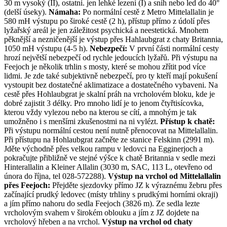
30 m vysoký (II), ostatní. jen lehké lezení (I) a sníh nebo led do 40°
(delší úseky).
Námaha:
Po normální cestě z Metro Mittelallalin je
580 mH výstupu po široké cestě (2 h), přístup přímo z údolí přes
lyžařský areál je jen záležitost psychická a neestetická. Mnohem
pěknější a nezničenější je výstup přes Hahlaubgrat z chaty Britannia,
1050 mH výstupu (4-5 h).
Nebezpečí:
V první části normální cesty
hrozí největší nebezpečí od rychle jedoucích lyžařů. Při výstupu na
Feejoch je několik trhlin s mosty, které se mohou zřítit pod více
lidmi. Je zde také subjektivně nebezpečí, pro ty kteří mají pokušení
vystoupit bez dostatečné aklimatizace a dostatečného vybaveni. Na
cestě přes Hohlaubgrat je skalní práh na vrcholovém bloku, kde je
dobré zajistit 3 délky. Pro mnoho lidí je to jenom čtyřtisícovka,
kterou vždy vylezou nebo na kterou se cítí, a mnohým je tak
umožněno i s menšími zkušenostmi na ni vylézt.
Přístup k chatě:
Při výstupu normální cestou není nutně přenocovat na Mittelallalin.
Při přístupu na Hohlaubgrat začněte ze stanice Felskinn (2991 m).
Jděte východně přes velkou rampu v ledovci na Egginerjoch a
pokračujte přibližně ve stejné výšce k chatě Britannia v sedle mezi
Hinterallalin a Kleiner Allalin (3030 m, SAC, 113 L, otevřeno od
února do října, tel 028-572288).
Výstup na vrchol od Mittelallalin
přes Feejoch:
Přejděte sjezdovky přímo JZ k výraznému žebru přes
začínající prudký ledovec (místy trhliny s prudkými horními okraji)
a jím přímo nahoru do sedla Feejoch (3826 m). Ze sedla lezte
vrcholovým svahem v širokém oblouku a jím z JZ dojdete na
vrcholový hřeben a na vrchol.
Výstup na vrchol od chaty