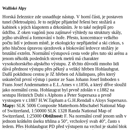
Walliské Alpy
Horská železnice zde usnadňuje nástup. V horní části, je postaven
tunel (Metroalpin). Je to nejlépe přijatelné řešeni bez stožárů a
kabinek s jejich klapotem a drkotáním. Je to také nejlepší pro
údržbu. Z oken vagónů jsou zajímavé výhledy na struktury skály,
jejího utváření a formování v hoře. Přesto, koncentrace velkého
počtu lidí v jednom místě, je ekologicky nepřijatelné a ski cirkus, s
jeho hlučnou úpravou sjezdovek a blokování ledovce stožáry je
brutální extrém. Normální výstupová cesta vede přes tuto ski arénu a
jenom několik posledních stovek metrů má charakter
vysokohorského alpského výstupu. Z těchto důvodů mnoho lidi
dává přednost výstupu přes pěkný a veliký hřeben Hohlaubgrat.
Další poklidnou cestou je JZ hřeben od Allalinpass, přes který
uskutečnil první výstup i pastor ze Saas Johann Josef Imboden s
Frans Josef Andenmatten a E.L.Ames v r.1856, a který dříve sloužil
jako normální cesta. Hohlaugrat byl prvně zdolán v r.1882 na
sestupu Heinrich Dubi s Alphons a Peter Supersaxa a prvně
vystoupen v r.1887 H.W.Tapham a G.H.Rendall s Aloys Supersaxo.
Mapy:
SLK 5006 Composite Matterhorn-Mischabel National Map
of Switzerland, 1:50000 SLK 1328 Randa National Map of
Switzerland, 1:25000
Obtížnost:
F. Na normální cestě jenom sníh v
jednom krátkém úseku trhlina a 50°, vrcholový svah 40°, často s
ledem. Přes Hohlaubgrat PD před výstupem na vrchol je skalní blok