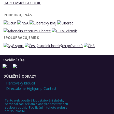
HARCOVSKÝ BLOUDIL
PODPORUJÍ NÁS
SPOLUPRACUJEME S
Sociální sítě
DŮLEŽITÉ ODKAZY
Harcovský bloudil
Directalpine Highjump Contest
Tento web používá k poskytování služeb,
personalizaci reklam a analýze návštěvnosti
soubory cookie. Používáním tohoto webu s
tím souhlasíte.