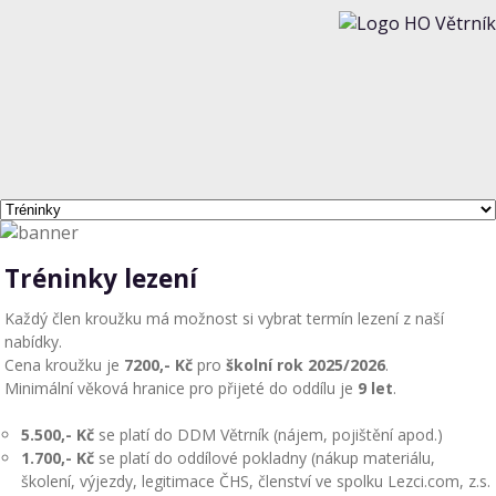
Tréninky lezení
Každý člen kroužku má možnost si vybrat termín lezení z naší
nabídky.
Cena kroužku je
7200,- Kč
pro
školní rok 2025/2026
.
Minimální věková hranice pro přijeté do oddílu je
9 let
.
5.500,- Kč
se platí do DDM Větrník (nájem, pojištění apod.)
1.700,- Kč
se platí do oddílové pokladny (nákup materiálu,
školení, výjezdy, legitimace ČHS, členství ve spolku Lezci.com, z.s.