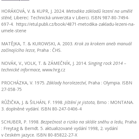
HORÁKOVÁ, V. & KUPR, J. 2024.
Metodika základů lezení na umělé
stěně,
Liberec: Technická univerzita v Liberci. ISBN 987-80-7494-
697-4. https://etul.publi.cz/book/4871-metodika-zakladu-lezeni-na-
umele-stene
MATĚJKA, T. & KUROWSKI, A. 2003.
Krok za krokem aneb manuál
začínajícího lezce,
Praha : ČHS.
NOVÁK, V., VOLK, T. & ZÁMEČNÍK, J. 2014.
Singing rock 2014 –
technické informace,
www.hrg.cz
PROCHÁZKA, V. 1975.
Základy horolezectví,
Praha : Olympia. ISBN
27-058-75
RŮŽIČKA, J. & ŠILHÁN, F. 1998.
Jištění je jistota,
Brno : MONTANA.
3. doplněné vydání. ISBN 80-247-0406-4
SCHUBER, P. 1998.
Bezpečnost a riziko na sklále sněhu a ledu,
Praha
: Freytag & Berndt. 5. aktualizované vydání 1998, 2. vydání
v českém jazyce. ISBN 80-85822-27-X