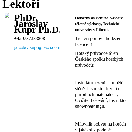
Lektoři
PhDr.
Odborný asistent na Katedře
Jaroslav
tělesné výchovy, Technické
Kupr Ph.D.
univerzity v Liberci.
+420737383808
Trenér sportovního lezení
licence B
jaroslav.kupr@lezci.com
Horský průvodce (člen
Českého spolku horských
průvodců).
Instruktor lezení na umělé
stěně, Instruktor lezení na
přírodních materiálech,
Cvičitel lyžování, Instruktor
snowboardingu.
Milovník pobytu na horách
v jakékoliv podobě.