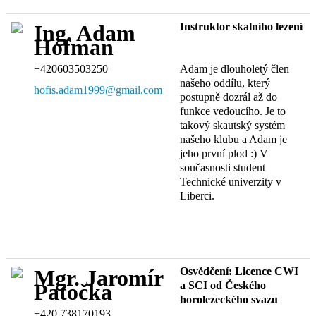
Instruktor skalního lezení
Ing. Adam
Hofman
+420603503250
Adam je dlouholetý člen
našeho oddílu, který
hofis.adam1999@gmail.com
postupně dozrál až do
funkce vedoucího. Je to
takový skautský systém
našeho klubu a Adam je
jeho první plod :) V
současnosti student
Technické univerzity v
Liberci.
Osvědčení: Licence CWI
Mgr. Jaromír
a SCI od Českého
Patočka
horolezeckého svazu
+420 738170193