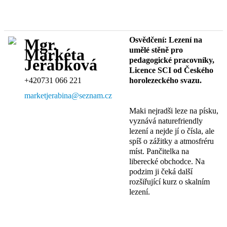
Osvědčení: Lezení na
Mgr.
umělé stěně pro
Markéta
pedagogické pracovníky,
Jeřábková
Licence SCI od Českého
+420731 066 221
horolezeckého svazu.
marketjerabina@seznam.cz
Maki nejradši leze na písku,
vyznává naturefriendly
lezení a nejde jí o čísla, ale
spíš o zážitky a atmosfréru
míst. Pančitelka na
liberecké obchodce. Na
podzim ji čeká další
rozšiřující kurz o skalním
lezení.