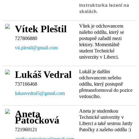
Instruktorka lezení na
skalách.
Vítek je odchovancem
Vítek Pleštil
našeho oddílu, který se
727806880
postupně zařadil mezi
lektory. Momentálně
vit.plestil@gmail.com
student Technické
univerzity v Liberci.
Lukáš je dalším
Lukáš Vedral
odchovancem nešeho
737166468
oddílu, který postupně
přetransformoval do pozice
lukasvedral5@gmail.com
vedoucího.
Aneta je studentkou
Aneta
Technické univerzity v
Patočková
Liberci a také sestrou Jardy
721969121
Patočky z našeho oddílu :)
anetka.patockova@gmail.com