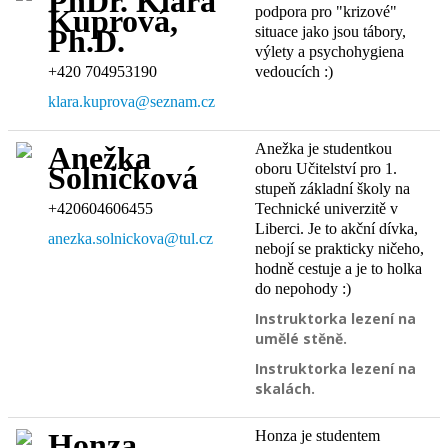
PhDr. Klára
podpora pro "krizové"
Kuprová,
situace jako jsou tábory,
Ph.D.
výlety a psychohygiena
+420 704953190
vedoucích :)
klara.kuprova@seznam.cz
Anežka je studentkou
Anežka
oboru Učitelství pro 1.
Solničková
stupeň základní školy na
+420604606455
Technické univerzitě v
Liberci. Je to akční dívka,
anezka.solnickova@tul.cz
nebojí se prakticky ničeho,
hodně cestuje a je to holka
do nepohody :)
Instruktorka lezení na
umělé stěně.
Instruktorka lezení na
skalách.
Honza je studentem
Honza