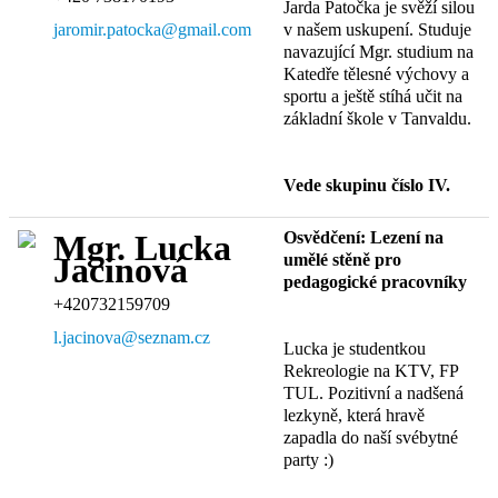
Jarda Patočka je svěží silou
jaromir.patocka@gmail.com
v našem uskupení. Studuje
navazující Mgr. studium na
Katedře tělesné výchovy a
sportu a ještě stíhá učit na
základní škole v Tanvaldu.
Vede skupinu číslo IV.
Osvědčení: Lezení na
Mgr. Lucka
umělé stěně pro
Jacinová
pedagogické pracovníky
+420732159709
l.jacinova@seznam.cz
Lucka je studentkou
Rekreologie na KTV, FP
TUL. Pozitivní a nadšená
lezkyně, která hravě
zapadla do naší svébytné
party :)