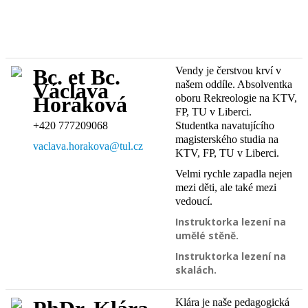
Vendy je čerstvou krví v
Bc. et Bc.
našem oddíle. Absolventka
Václava
oboru Rekreologie na KTV,
Horáková
FP, TU v Liberci.
+420 777209068
Studentka navatujícího
magisterského studia na
vaclava.horakova@tul.cz
KTV, FP, TU v Liberci.
Velmi rychle zapadla nejen
mezi děti, ale také mezi
vedoucí.
Instruktorka lezení na
umělé stěně.
Instruktorka lezení na
skalách.
Klára je naše pedagogická