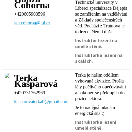
Technické univerzity v
Cohorna
Liberci specializace Dějepis
+420605903596
se zaměřením na vzdělávání
a Základy společenských
jan.cohorna@tul.cz
věd. Pochází z Trutnova je
to lezec tělem i duší.
Instruktor lezení na
umělé stěně.
Instruktorka lezení na
skalách.
Terka je našim oddílem
Terka
vyhovaná akvizice. Prošla
Kašparová
léty pečlivého opečovávání
+420731762969
a nakonec se překlopila do
pozice lektora.
kasparovaterka0@gmail.com
Je to nadějná mladá a
energická síla :)
Instruktorka lezení
umelé stěně.