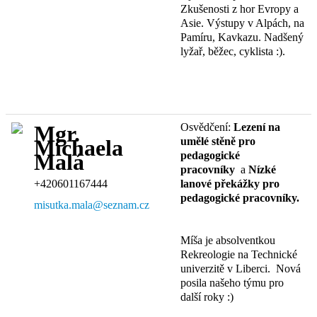
Zkušenosti z hor Evropy a
Asie. Výstupy v Alpách, na
Pamíru, Kavkazu. Nadšený
lyžař, běžec, cyklista :).
Osvědčení:
Lezení na
Mgr.
umělé stěně pro
Michaela
pedagogické
Malá
pracovníky
a
Nízké
+420601167444
lanové překážky pro
pedagogické pracovníky.
misutka.mala@seznam.cz
Míša je absolventkou
Rekreologie na Technické
univerzitě v Liberci. Nová
posila našeho týmu pro
další roky :)