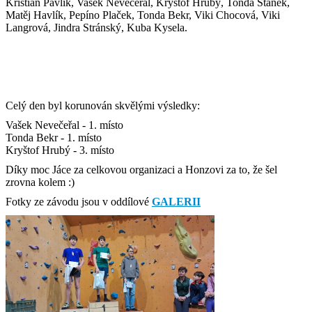
Kristián Pavlík, Vašek Nevečeřal, Kryštof Hrubý, Tonda Staněk,
Matěj Havlík, Pepíno Plaček, Tonda Bekr, Viki Chocová, Viki
Langrová, Jindra Stránský, Kuba Kysela.
Celý den byl korunován skvělými výsledky:
Vašek Nevečeřal - 1. místo
Tonda Bekr - 1. místo
Kryštof Hrubý - 3. místo
Díky moc Jáce za celkovou organizaci a Honzovi za to, že šel
zrovna kolem :)
Fotky ze závodu jsou v oddílové
GALERII